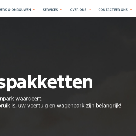
ERK & OMBOUWEN
SERVICES
OVER ONS
CONTACTEER ONS
spakketten
enpark waardeert.
bruik is, uw voertuig en wagenpark zijn belangrijk!