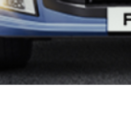
n voor wie waarde hecht aan zijn wage
zakelijk gebruik is, u en uw wagenpark 
n zijn wagenpark.Of het nu voor persoonlijk of zakelijk gebruik is, u en uw