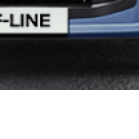
npark Of het nu voor
zijn belangrijk!
 wagenpark zijn belangrijk! Om ten volle te