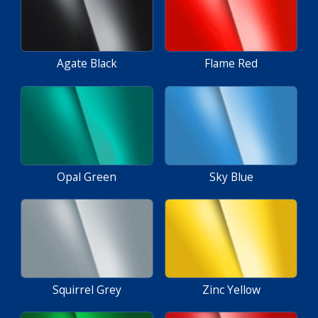
Agate Black
Flame Red
Opal Green
Sky Blue
Squirrel Grey
Zinc Yellow