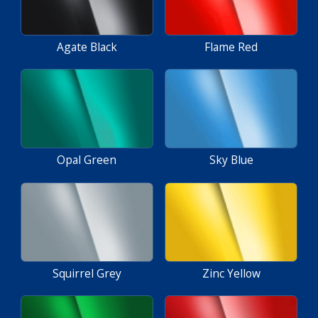
Agate Black
Flame Red
Opal Green
Sky Blue
Squirrel Grey
Zinc Yellow