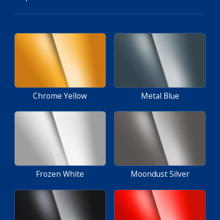
Chrome Yellow
Metal Blue
Frozen White
Moondust Silver