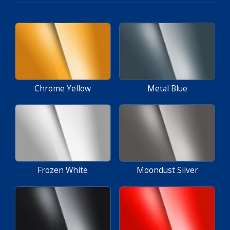
Chrome Yellow
Metal Blue
Frozen White
Moondust Silver